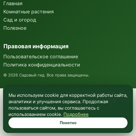
Главная
Комнатные растения
Сад и огород
Полезное
Правовая информация
Пользовательское соглашение
Политика конфиденциальности
©
2026
Садовый гид. Все права защищены.
Мы используем куки и Яндекс Метрику для
Мы используем cookie для корректной работы сайта,
анализа посещаемости и улучшения работы
аналитики и улучшения сервиса. Продолжая
сайта. Подробнее —
в политике
пользоваться сайтом, вы соглашаетесь с
конфиденциальности
.
использованием cookie.
Подробнее
Понятно
Понятно