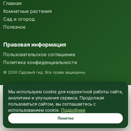
Главная
Комнатные растения
Сад и огород
Полезное
Правовая информация
Пользовательское соглашение
Политика конфиденциальности
©
2026
Садовый гид. Все права защищены.
Мы используем куки и Яндекс Метрику для
Мы используем cookie для корректной работы сайта,
анализа посещаемости и улучшения работы
аналитики и улучшения сервиса. Продолжая
сайта. Подробнее —
в политике
пользоваться сайтом, вы соглашаетесь с
конфиденциальности
.
использованием cookie.
Подробнее
Понятно
Понятно