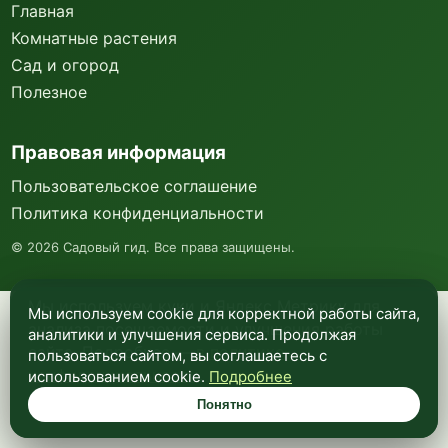
Главная
Комнатные растения
Сад и огород
Полезное
Правовая информация
Пользовательское соглашение
Политика конфиденциальности
©
2026
Садовый гид. Все права защищены.
Мы используем куки и Яндекс Метрику для
Мы используем cookie для корректной работы сайта,
анализа посещаемости и улучшения работы
аналитики и улучшения сервиса. Продолжая
сайта. Подробнее —
в политике
пользоваться сайтом, вы соглашаетесь с
конфиденциальности
.
использованием cookie.
Подробнее
Понятно
Понятно