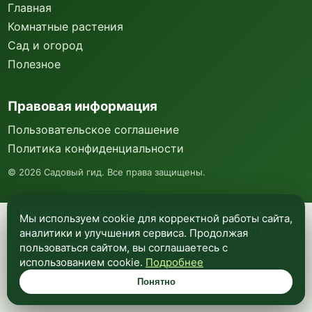
Главная
Комнатные растения
Сад и огород
Полезное
Правовая информация
Пользовательское соглашение
Политика конфиденциальности
©
2026
Садовый гид. Все права защищены.
Мы используем куки и Яндекс Метрику для
Мы используем cookie для корректной работы сайта,
анализа посещаемости и улучшения работы
аналитики и улучшения сервиса. Продолжая
сайта. Подробнее —
в политике
пользоваться сайтом, вы соглашаетесь с
конфиденциальности
.
использованием cookie.
Подробнее
Понятно
Понятно