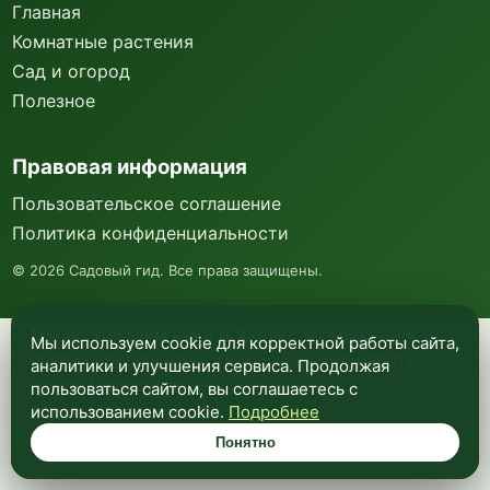
Главная
Комнатные растения
Сад и огород
Полезное
Правовая информация
Пользовательское соглашение
Политика конфиденциальности
©
2026
Садовый гид. Все права защищены.
Мы используем куки и Яндекс Метрику для
Мы используем cookie для корректной работы сайта,
анализа посещаемости и улучшения работы
аналитики и улучшения сервиса. Продолжая
сайта. Подробнее —
в политике
пользоваться сайтом, вы соглашаетесь с
конфиденциальности
.
использованием cookie.
Подробнее
Понятно
Понятно