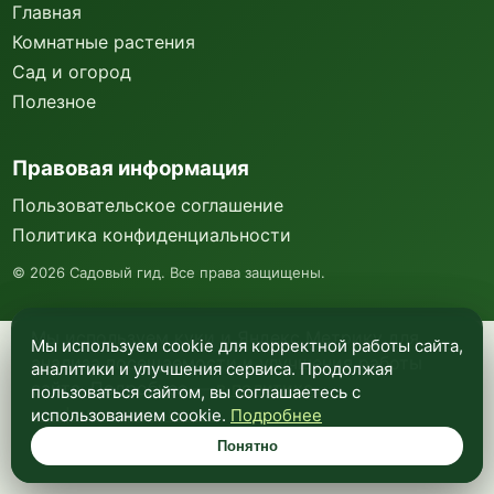
Главная
Комнатные растения
Сад и огород
Полезное
Правовая информация
Пользовательское соглашение
Политика конфиденциальности
©
2026
Садовый гид. Все права защищены.
Мы используем куки и Яндекс Метрику для
Мы используем cookie для корректной работы сайта,
анализа посещаемости и улучшения работы
аналитики и улучшения сервиса. Продолжая
сайта. Подробнее —
в политике
пользоваться сайтом, вы соглашаетесь с
конфиденциальности
.
использованием cookie.
Подробнее
Понятно
Понятно