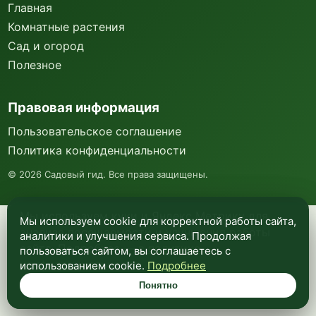
Главная
Комнатные растения
Сад и огород
Полезное
Правовая информация
Пользовательское соглашение
Политика конфиденциальности
©
2026
Садовый гид. Все права защищены.
Мы используем куки и Яндекс Метрику для
Мы используем cookie для корректной работы сайта,
анализа посещаемости и улучшения работы
аналитики и улучшения сервиса. Продолжая
сайта. Подробнее —
в политике
пользоваться сайтом, вы соглашаетесь с
конфиденциальности
.
использованием cookie.
Подробнее
Понятно
Понятно