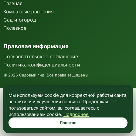
Главная
Комнатные растения
Сад и огород
Полезное
Правовая информация
Пользовательское соглашение
Политика конфиденциальности
©
2026
Садовый гид. Все права защищены.
Мы используем куки и Яндекс Метрику для
Мы используем cookie для корректной работы сайта,
анализа посещаемости и улучшения работы
аналитики и улучшения сервиса. Продолжая
сайта. Подробнее —
в политике
пользоваться сайтом, вы соглашаетесь с
конфиденциальности
.
использованием cookie.
Подробнее
Понятно
Понятно