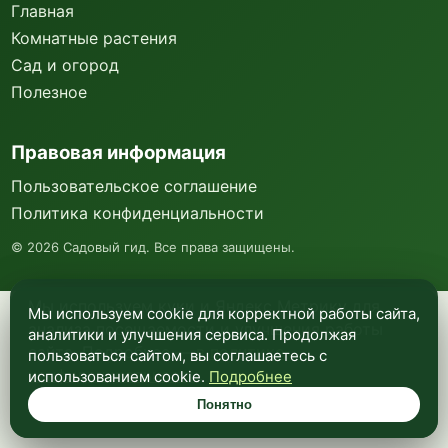
Главная
Комнатные растения
Сад и огород
Полезное
Правовая информация
Пользовательское соглашение
Политика конфиденциальности
©
2026
Садовый гид. Все права защищены.
Мы используем куки и Яндекс Метрику для
Мы используем cookie для корректной работы сайта,
анализа посещаемости и улучшения работы
аналитики и улучшения сервиса. Продолжая
сайта. Подробнее —
в политике
пользоваться сайтом, вы соглашаетесь с
конфиденциальности
.
использованием cookie.
Подробнее
Понятно
Понятно