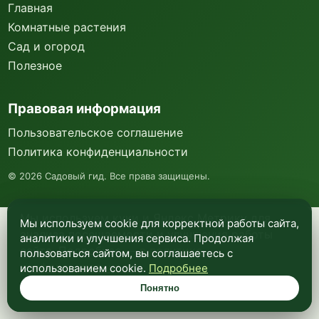
Главная
Комнатные растения
Сад и огород
Полезное
Правовая информация
Пользовательское соглашение
Политика конфиденциальности
©
2026
Садовый гид. Все права защищены.
Мы используем куки и Яндекс Метрику для
Мы используем cookie для корректной работы сайта,
анализа посещаемости и улучшения работы
аналитики и улучшения сервиса. Продолжая
сайта. Подробнее —
в политике
пользоваться сайтом, вы соглашаетесь с
конфиденциальности
.
использованием cookie.
Подробнее
Понятно
Понятно