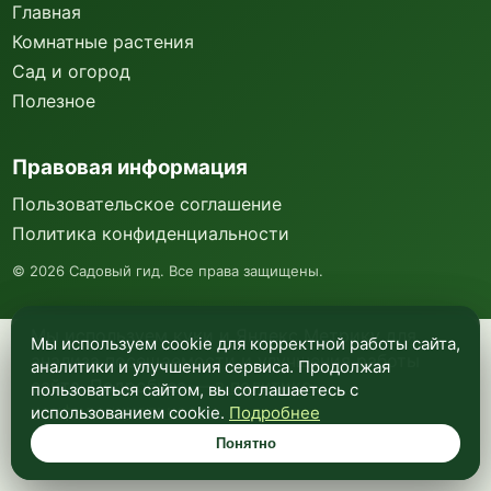
Главная
Комнатные растения
Сад и огород
Полезное
Правовая информация
Пользовательское соглашение
Политика конфиденциальности
©
2026
Садовый гид. Все права защищены.
Мы используем куки и Яндекс Метрику для
Мы используем cookie для корректной работы сайта,
анализа посещаемости и улучшения работы
аналитики и улучшения сервиса. Продолжая
сайта. Подробнее —
в политике
пользоваться сайтом, вы соглашаетесь с
конфиденциальности
.
использованием cookie.
Подробнее
Понятно
Понятно