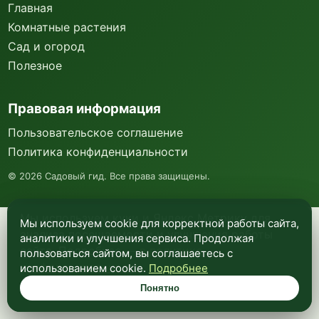
Главная
Комнатные растения
Сад и огород
Полезное
Правовая информация
Пользовательское соглашение
Политика конфиденциальности
©
2026
Садовый гид. Все права защищены.
Мы используем куки и Яндекс Метрику для
Мы используем cookie для корректной работы сайта,
анализа посещаемости и улучшения работы
аналитики и улучшения сервиса. Продолжая
сайта. Подробнее —
в политике
пользоваться сайтом, вы соглашаетесь с
конфиденциальности
.
использованием cookie.
Подробнее
Понятно
Понятно