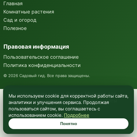
Главная
Комнатные растения
Сад и огород
Полезное
Правовая информация
Пользовательское соглашение
Политика конфиденциальности
©
2026
Садовый гид. Все права защищены.
Мы используем куки и Яндекс Метрику для
Мы используем cookie для корректной работы сайта,
анализа посещаемости и улучшения работы
аналитики и улучшения сервиса. Продолжая
сайта. Подробнее —
в политике
пользоваться сайтом, вы соглашаетесь с
конфиденциальности
.
использованием cookie.
Подробнее
Понятно
Понятно