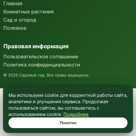
Главная
Комнатные растения
Сад и огород
Полезное
Правовая информация
Пользовательское соглашение
Политика конфиденциальности
©
2026
Садовый гид. Все права защищены.
Мы используем куки и Яндекс Метрику для
Мы используем cookie для корректной работы сайта,
анализа посещаемости и улучшения работы
аналитики и улучшения сервиса. Продолжая
сайта. Подробнее —
в политике
пользоваться сайтом, вы соглашаетесь с
конфиденциальности
.
использованием cookie.
Подробнее
Понятно
Понятно