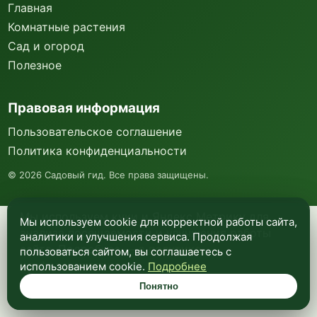
Главная
Комнатные растения
Сад и огород
Полезное
Правовая информация
Пользовательское соглашение
Политика конфиденциальности
©
2026
Садовый гид. Все права защищены.
Мы используем куки и Яндекс Метрику для
Мы используем cookie для корректной работы сайта,
анализа посещаемости и улучшения работы
аналитики и улучшения сервиса. Продолжая
сайта. Подробнее —
в политике
пользоваться сайтом, вы соглашаетесь с
конфиденциальности
.
использованием cookie.
Подробнее
Понятно
Понятно