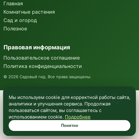
Главная
Комнатные растения
Сад и огород
Полезное
Правовая информация
Пользовательское соглашение
Политика конфиденциальности
©
2026
Садовый гид. Все права защищены.
Мы используем куки и Яндекс Метрику для
Мы используем cookie для корректной работы сайта,
анализа посещаемости и улучшения работы
аналитики и улучшения сервиса. Продолжая
сайта. Подробнее —
в политике
пользоваться сайтом, вы соглашаетесь с
конфиденциальности
.
использованием cookie.
Подробнее
Понятно
Понятно