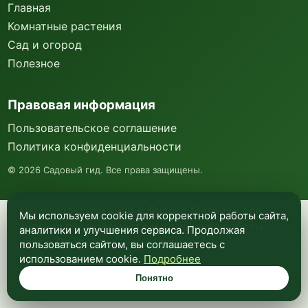
Главная
Комнатные растения
Сад и огород
Полезное
Правовая информация
Пользовательское соглашение
Политика конфиденциальности
©
2026
Садовый гид. Все права защищены.
Мы используем куки и Яндекс Метрику для
Мы используем cookie для корректной работы сайта,
анализа посещаемости и улучшения работы
аналитики и улучшения сервиса. Продолжая
сайта. Подробнее —
в политике
пользоваться сайтом, вы соглашаетесь с
конфиденциальности
.
использованием cookie.
Подробнее
Понятно
Понятно