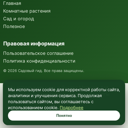
Главная
Комнатные растения
Сад и огород
Полезное
Правовая информация
Пользовательское соглашение
Политика конфиденциальности
©
2026
Садовый гид. Все права защищены.
Мы используем куки и Яндекс Метрику для
Мы используем cookie для корректной работы сайта,
анализа посещаемости и улучшения работы
аналитики и улучшения сервиса. Продолжая
сайта. Подробнее —
в политике
пользоваться сайтом, вы соглашаетесь с
конфиденциальности
.
использованием cookie.
Подробнее
Понятно
Понятно