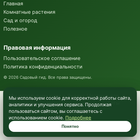
Главная
Комнатные растения
Сад и огород
Полезное
Правовая информация
Пользовательское соглашение
Политика конфиденциальности
©
2026
Садовый гид. Все права защищены.
Мы используем куки и Яндекс Метрику для
Мы используем cookie для корректной работы сайта,
анализа посещаемости и улучшения работы
аналитики и улучшения сервиса. Продолжая
сайта. Подробнее —
в политике
пользоваться сайтом, вы соглашаетесь с
конфиденциальности
.
использованием cookie.
Подробнее
Понятно
Понятно