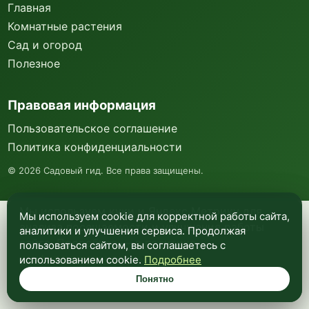
Главная
Комнатные растения
Сад и огород
Полезное
Правовая информация
Пользовательское соглашение
Политика конфиденциальности
©
2026
Садовый гид. Все права защищены.
Мы используем куки и Яндекс Метрику для
Мы используем cookie для корректной работы сайта,
анализа посещаемости и улучшения работы
аналитики и улучшения сервиса. Продолжая
сайта. Подробнее —
в политике
пользоваться сайтом, вы соглашаетесь с
конфиденциальности
.
использованием cookie.
Подробнее
Понятно
Понятно