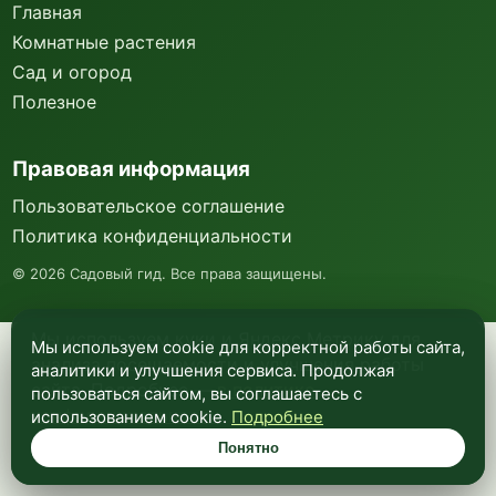
Главная
Комнатные растения
Сад и огород
Полезное
Правовая информация
Пользовательское соглашение
Политика конфиденциальности
©
2026
Садовый гид. Все права защищены.
Мы используем куки и Яндекс Метрику для
Мы используем cookie для корректной работы сайта,
анализа посещаемости и улучшения работы
аналитики и улучшения сервиса. Продолжая
сайта. Подробнее —
в политике
пользоваться сайтом, вы соглашаетесь с
конфиденциальности
.
использованием cookie.
Подробнее
Понятно
Понятно