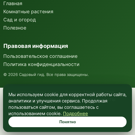
Главная
Комнатные растения
Сад и огород
Полезное
Правовая информация
Пользовательское соглашение
Политика конфиденциальности
©
2026
Садовый гид. Все права защищены.
Мы используем куки и Яндекс Метрику для
Мы используем cookie для корректной работы сайта,
анализа посещаемости и улучшения работы
аналитики и улучшения сервиса. Продолжая
сайта. Подробнее —
в политике
пользоваться сайтом, вы соглашаетесь с
конфиденциальности
.
использованием cookie.
Подробнее
Понятно
Понятно