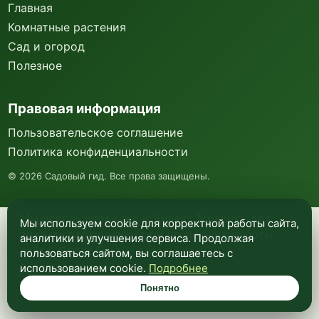
Главная
Комнатные растения
Сад и огород
Полезное
Правовая информация
Пользовательское соглашение
Политика конфиденциальности
©
2026
Садовый гид. Все права защищены.
Мы используем куки и Яндекс Метрику для
Мы используем cookie для корректной работы сайта,
анализа посещаемости и улучшения работы
аналитики и улучшения сервиса. Продолжая
сайта. Подробнее —
в политике
пользоваться сайтом, вы соглашаетесь с
конфиденциальности
.
использованием cookie.
Подробнее
Понятно
Понятно