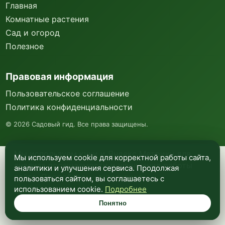
Главная
Комнатные растения
Сад и огород
Полезное
Правовая информация
Пользовательское соглашение
Политика конфиденциальности
©
2026
Садовый гид. Все права защищены.
Мы используем куки и Яндекс Метрику для
Мы используем cookie для корректной работы сайта,
анализа посещаемости и улучшения работы
аналитики и улучшения сервиса. Продолжая
сайта. Подробнее —
в политике
пользоваться сайтом, вы соглашаетесь с
конфиденциальности
.
использованием cookie.
Подробнее
Понятно
Понятно