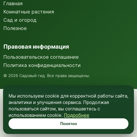
Главная
Комнатные растения
Сад и огород
Полезное
Правовая информация
Пользовательское соглашение
Политика конфиденциальности
©
2026
Садовый гид. Все права защищены.
Мы используем куки и Яндекс Метрику для
Мы используем cookie для корректной работы сайта,
анализа посещаемости и улучшения работы
аналитики и улучшения сервиса. Продолжая
сайта. Подробнее —
в политике
пользоваться сайтом, вы соглашаетесь с
конфиденциальности
.
использованием cookie.
Подробнее
Понятно
Понятно