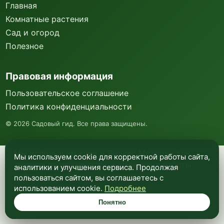
Главная
Комнатные растения
Сад и огород
Полезное
Правовая информация
Пользовательское соглашение
Политика конфиденциальности
©
2026
Садовый гид. Все права защищены.
Мы используем куки и Яндекс Метрику для
Мы используем cookie для корректной работы сайта,
анализа посещаемости и улучшения работы
аналитики и улучшения сервиса. Продолжая
сайта. Подробнее —
в политике
пользоваться сайтом, вы соглашаетесь с
конфиденциальности
.
использованием cookie.
Подробнее
Понятно
Понятно