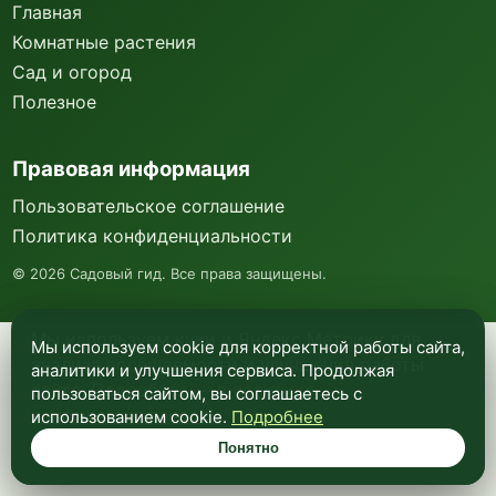
Главная
Комнатные растения
Сад и огород
Полезное
Правовая информация
Пользовательское соглашение
Политика конфиденциальности
©
2026
Садовый гид. Все права защищены.
Мы используем куки и Яндекс Метрику для
Мы используем cookie для корректной работы сайта,
анализа посещаемости и улучшения работы
аналитики и улучшения сервиса. Продолжая
сайта. Подробнее —
в политике
пользоваться сайтом, вы соглашаетесь с
конфиденциальности
.
использованием cookie.
Подробнее
Понятно
Понятно