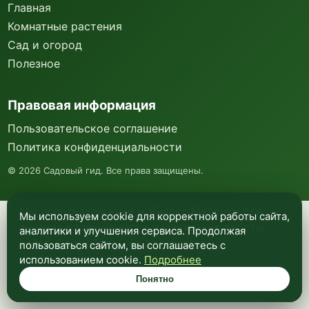
Главная
Комнатные растения
Сад и огород
Полезное
Правовая информация
Пользовательское соглашение
Политика конфиденциальности
©
2026
Садовый гид. Все права защищены.
Мы используем куки и Яндекс Метрику для
Мы используем cookie для корректной работы сайта,
анализа посещаемости и улучшения работы
аналитики и улучшения сервиса. Продолжая
сайта. Подробнее —
в политике
пользоваться сайтом, вы соглашаетесь с
конфиденциальности
.
использованием cookie.
Подробнее
Понятно
Понятно