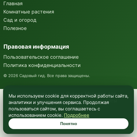
Главная
Комнатные растения
Сад и огород
Полезное
Правовая информация
Пользовательское соглашение
Политика конфиденциальности
©
2026
Садовый гид. Все права защищены.
Мы используем куки и Яндекс Метрику для
Мы используем cookie для корректной работы сайта,
анализа посещаемости и улучшения работы
аналитики и улучшения сервиса. Продолжая
сайта. Подробнее —
в политике
пользоваться сайтом, вы соглашаетесь с
конфиденциальности
.
использованием cookie.
Подробнее
Понятно
Понятно