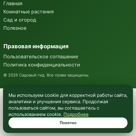
Главная
Комнатные растения
Сад и огород
Полезное
Правовая информация
Пользовательское соглашение
Политика конфиденциальности
©
2026
Садовый гид. Все права защищены.
Мы используем куки и Яндекс Метрику для
Мы используем cookie для корректной работы сайта,
анализа посещаемости и улучшения работы
аналитики и улучшения сервиса. Продолжая
сайта. Подробнее —
в политике
пользоваться сайтом, вы соглашаетесь с
конфиденциальности
.
использованием cookie.
Подробнее
Понятно
Понятно