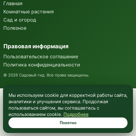
Главная
Комнатные растения
Сад и огород
Полезное
Правовая информация
Пользовательское соглашение
Политика конфиденциальности
©
2026
Садовый гид. Все права защищены.
Мы используем куки и Яндекс Метрику для
Мы используем cookie для корректной работы сайта,
анализа посещаемости и улучшения работы
аналитики и улучшения сервиса. Продолжая
сайта. Подробнее —
в политике
пользоваться сайтом, вы соглашаетесь с
конфиденциальности
.
использованием cookie.
Подробнее
Понятно
Понятно