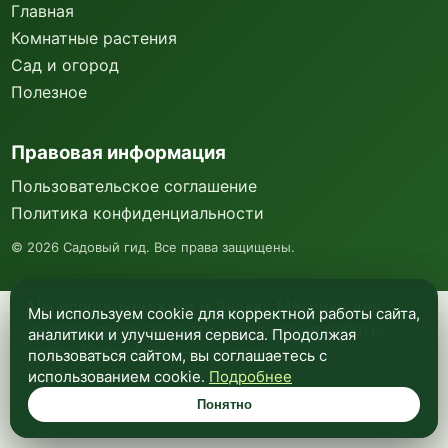
Главная
Комнатные растения
Сад и огород
Полезное
Правовая информация
Пользовательское соглашение
Политика конфиденциальности
©
2026
Садовый гид. Все права защищены.
Мы используем куки и Яндекс Метрику для
Мы используем cookie для корректной работы сайта,
анализа посещаемости и улучшения работы
аналитики и улучшения сервиса. Продолжая
сайта. Подробнее —
в политике
пользоваться сайтом, вы соглашаетесь с
конфиденциальности
.
использованием cookie.
Подробнее
Понятно
Понятно