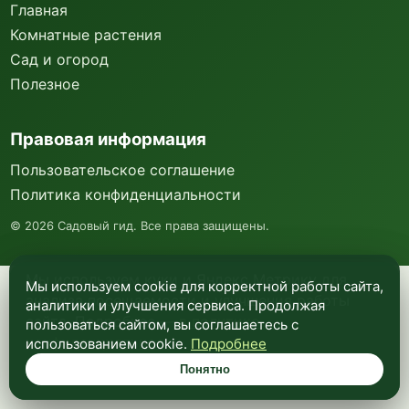
Главная
Комнатные растения
Сад и огород
Полезное
Правовая информация
Пользовательское соглашение
Политика конфиденциальности
©
2026
Садовый гид. Все права защищены.
Мы используем куки и Яндекс Метрику для
Мы используем cookie для корректной работы сайта,
анализа посещаемости и улучшения работы
аналитики и улучшения сервиса. Продолжая
сайта. Подробнее —
в политике
пользоваться сайтом, вы соглашаетесь с
конфиденциальности
.
использованием cookie.
Подробнее
Понятно
Понятно