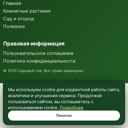
Главная
Комнатные растения
Сад и огород
Полезное
Правовая информация
Пользовательское соглашение
Политика конфиденциальности
©
2026
Садовый гид. Все права защищены.
Мы используем куки и Яндекс Метрику для
Мы используем cookie для корректной работы сайта,
анализа посещаемости и улучшения работы
аналитики и улучшения сервиса. Продолжая
сайта. Подробнее —
в политике
пользоваться сайтом, вы соглашаетесь с
конфиденциальности
.
использованием cookie.
Подробнее
Понятно
Понятно