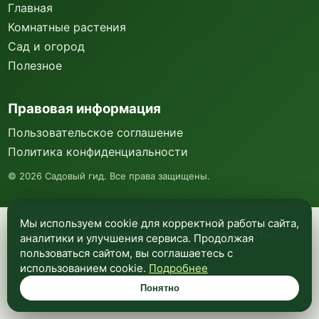
Главная
Комнатные растения
Сад и огород
Полезное
Правовая информация
Пользовательское соглашение
Политика конфиденциальности
©
2026
Садовый гид. Все права защищены.
Мы используем куки и Яндекс Метрику для
Мы используем cookie для корректной работы сайта,
анализа посещаемости и улучшения работы
аналитики и улучшения сервиса. Продолжая
сайта. Подробнее —
в политике
пользоваться сайтом, вы соглашаетесь с
конфиденциальности
.
использованием cookie.
Подробнее
Понятно
Понятно