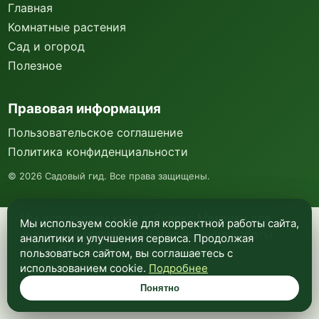
Главная
Комнатные растения
Сад и огород
Полезное
Правовая информация
Пользовательское соглашение
Политика конфиденциальности
©
2026
Садовый гид. Все права защищены.
Мы используем куки и Яндекс Метрику для
Мы используем cookie для корректной работы сайта,
анализа посещаемости и улучшения работы
аналитики и улучшения сервиса. Продолжая
сайта. Подробнее —
в политике
пользоваться сайтом, вы соглашаетесь с
конфиденциальности
.
использованием cookie.
Подробнее
Понятно
Понятно