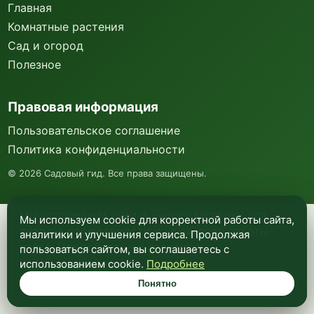
Главная
Комнатные растения
Сад и огород
Полезное
Правовая информация
Пользовательское соглашение
Политика конфиденциальности
©
2026
Садовый гид. Все права защищены.
Мы используем куки и Яндекс Метрику для
Мы используем cookie для корректной работы сайта,
анализа посещаемости и улучшения работы
аналитики и улучшения сервиса. Продолжая
сайта. Подробнее —
в политике
пользоваться сайтом, вы соглашаетесь с
конфиденциальности
.
использованием cookie.
Подробнее
Понятно
Понятно