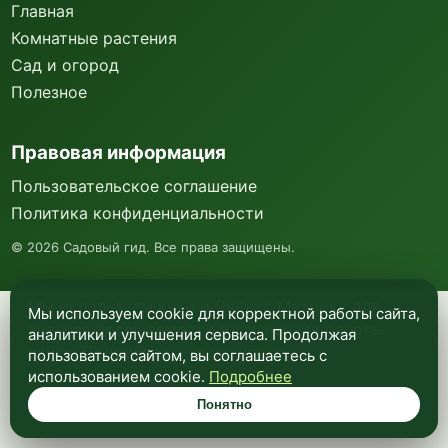
Главная
Комнатные растения
Сад и огород
Полезное
Правовая информация
Пользовательское соглашение
Политика конфиденциальности
©
2026
Садовый гид. Все права защищены.
Мы используем куки и Яндекс Метрику для
Мы используем cookie для корректной работы сайта,
анализа посещаемости и улучшения работы
аналитики и улучшения сервиса. Продолжая
сайта. Подробнее —
в политике
пользоваться сайтом, вы соглашаетесь с
конфиденциальности
.
использованием cookie.
Подробнее
Понятно
Понятно