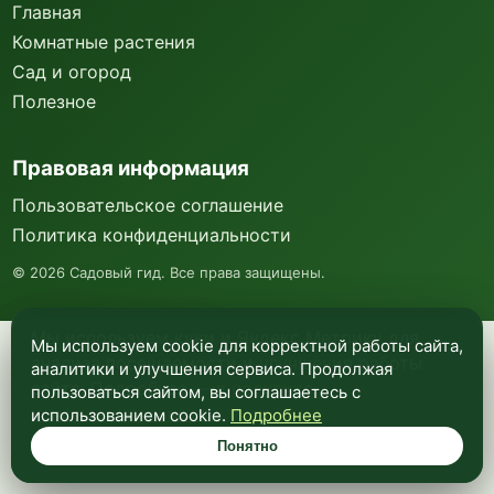
Главная
Комнатные растения
Сад и огород
Полезное
Правовая информация
Пользовательское соглашение
Политика конфиденциальности
©
2026
Садовый гид. Все права защищены.
Мы используем куки и Яндекс Метрику для
Мы используем cookie для корректной работы сайта,
анализа посещаемости и улучшения работы
аналитики и улучшения сервиса. Продолжая
сайта. Подробнее —
в политике
пользоваться сайтом, вы соглашаетесь с
конфиденциальности
.
использованием cookie.
Подробнее
Понятно
Понятно