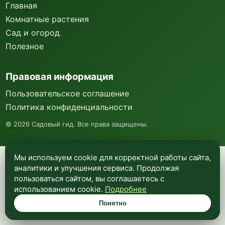
Главная
Комнатные растения
Сад и огород
Полезное
Правовая информация
Пользовательское соглашение
Политика конфиденциальности
©
2026
Садовый гид. Все права защищены.
Мы используем куки и Яндекс Метрику для
Мы используем cookie для корректной работы сайта,
анализа посещаемости и улучшения работы
аналитики и улучшения сервиса. Продолжая
сайта. Подробнее —
в политике
пользоваться сайтом, вы соглашаетесь с
конфиденциальности
.
использованием cookie.
Подробнее
Понятно
Понятно