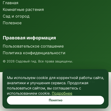
Главная
Комнатные растения
Сад и огород
Полезное
Правовая информация
Пользовательское соглашение
Политика конфиденциальности
©
2026
Садовый гид. Все права защищены.
Мы используем куки и Яндекс Метрику для
Мы используем cookie для корректной работы сайта,
анализа посещаемости и улучшения работы
аналитики и улучшения сервиса. Продолжая
сайта. Подробнее —
в политике
пользоваться сайтом, вы соглашаетесь с
конфиденциальности
.
использованием cookie.
Подробнее
Понятно
Понятно