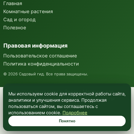
Главная
Комнатные растения
Сад и огород
Полезное
Правовая информация
Пользовательское соглашение
Политика конфиденциальности
©
2026
Садовый гид. Все права защищены.
Мы используем куки и Яндекс Метрику для
Мы используем cookie для корректной работы сайта,
анализа посещаемости и улучшения работы
аналитики и улучшения сервиса. Продолжая
сайта. Подробнее —
в политике
пользоваться сайтом, вы соглашаетесь с
конфиденциальности
.
использованием cookie.
Подробнее
Понятно
Понятно